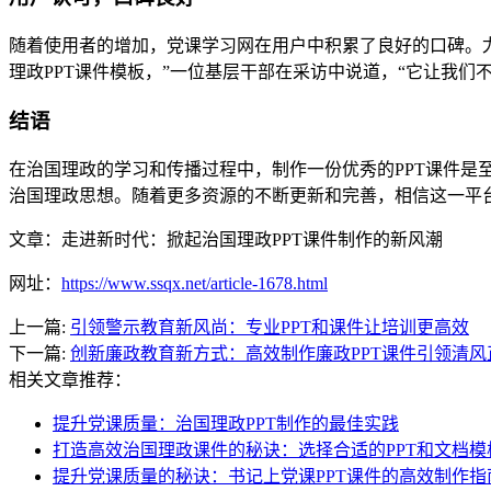
随着使用者的增加，党课学习网在用户中积累了良好的口碑。尤
理政PPT课件模板，”一位基层干部在采访中说道，“它让我
结语
在治国理政的学习和传播过程中，制作一份优秀的PPT课件是
治国理政思想。随着更多资源的不断更新和完善，相信这一平
文章：走进新时代：掀起治国理政PPT课件制作的新风潮
网址：
https://www.ssqx.net/article-1678.html
上一篇:
引领警示教育新风尚：专业PPT和课件让培训更高效
下一篇:
创新廉政教育新方式：高效制作廉政PPT课件引领清风
相关文章推荐：
提升党课质量：治国理政PPT制作的最佳实践
打造高效治国理政课件的秘诀：选择合适的PPT和文档模
提升党课质量的秘诀：书记上党课PPT课件的高效制作指