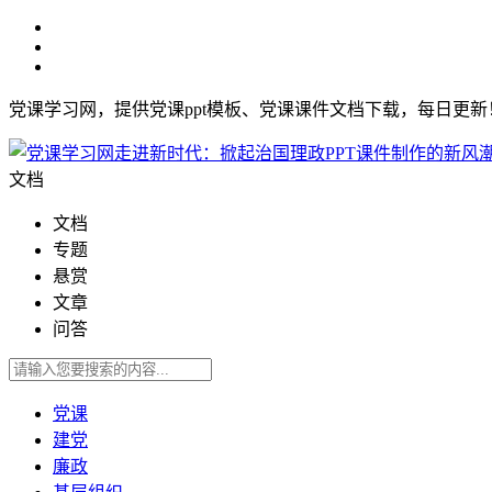
党课学习网，提供党课ppt模板、党课课件文档下载，每日更
文档
文档
专题
悬赏
文章
问答
党课
建党
廉政