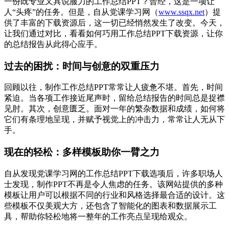
一份既专业又具说服力的工作总结PPT？曾经，这是一项让
人“头疼”的任务。但是，自从党课学习网（
www.ssqx.net
）提
供了丰富的下载资源后，这一切已经悄然发生了改变。今天，
让我们通过对比，看看如何巧用工作总结PPT下载资源，让你
的总结报告从此得心应手。
过去的困扰：时间与创意的双重压力
回顾以往，制作工作总结PPT常常让人疲惫不堪。首先，时间
紧迫。当各项工作接近尾声时，留给总结报告的时间总是捉襟
见肘。其次，创意匮乏。面对一年的繁杂数据和成绩，如何将
它们有条理地呈现，并赋予视觉上的冲击力，常常让人无从下
手。
现在的轻松：多样模板助你一臂之力
自从发现党课学习网的工作总结PPT下载选项后，许多职场人
士发现，制作PPT不再是令人焦虑的任务。该网站提供的多种
模板让用户可以根据不同的行业和风格选择最合适的设计。这
些模板不仅美观大方，还包含了智能化的图表和数据展示工
具，帮助你轻松地将一整年的工作亮点呈现给观众。