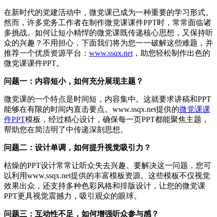
在新时代的党建活动中，微党课已成为一种重要的学习形式。
然而，许多党务工作者在制作微党课课件PPT时，常常面临诸
多挑战。如何让短小精悍的微党课既传递核心思想，又保持听
众的兴趣？不用担心，下面我们将为您一一破解这些难题，并
推荐一个优质资源平台：
www.ssqx.net
，助您轻松制作出色的
微党课课件PPT。
问题一：内容短小，如何充分展现主题？
微党课的一个特点是时间短，内容集中。这就要求讲稿和PPT
能够在有限的时间内直击要点。www.ssqx.net提供的
微党课课
件PPT
模板，经过精心设计，确保每一页PPT都能聚焦主题，
帮助您在简洁明了中传递深刻思想。
问题二：设计单调，如何提升视觉吸引力？
枯燥的PPT设计常常让听众失去兴趣。要解决这一问题，您可
以利用www.ssqx.net提供的丰富模板资源。这些模板不仅视觉
效果出众，还支持多种色彩风格和排版设计，让您的微党课
PPT更具视觉震撼力，吸引观众的眼球。
问题三：互动性不足，如何增强听众参与感？