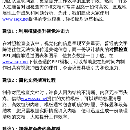
助团队发现问题，更是提升工作效率的重要手段。然而，许多
人在准备对照检查PPT和文档时常常困惑于如何高效、直观地
展现工作成果和问题分析。为此，我们建议大家使用
www.ssqx.net
提供的专业模板，轻松应对这些挑战。
建议1：利用模板提升视觉冲击力
在对照检查会议中，视觉化的信息呈现至关重要。普通的文字
陈述往往无法快速传递关键信息，而一份设计精良的
对照检查
PPT
则能够通过图表和图示，使复杂数据一目了然。在
www.ssqx.net
下载合适的PPT模板，可以帮助您在短时间内制
作出具有视觉冲击力的课件，令会议更具吸引力和说服力。
建议2：简化文档撰写过程
制作对照检查文档时，许多人因为结构不清晰、内容冗长而头
疼。借助
www.ssqx.net
提供的文档模板，可以帮助您理清思
路、高效组织内容。模板通常包含明确的标题、子标题和段落
结构，您只需根据实际情况填入内容，便可迅速生成一份条理
清晰的文档，大幅提升工作效率。
建议3：加强与会者的参与感