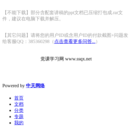
【不能下载】部分含配套讲稿的ppt文档已压缩打包成.rar文
件，建议在电脑下载并解压。
【其它问题】请将您的用户ID或含用户ID的付款截图+问题发
给客服QQ：385360298（
点击查看更多问答...
）
党课学习网 www.ssqx.net
Powered by
中天网络
首页
文档
分类
专题
我的