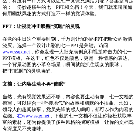
么，有没有一种方式可以让七一党课充满活力呢？答案是肯定
的：一份妙趣横生的七一PPT和文档！今天，我们就来聊聊如
何用幽默风趣的方式打造不一样的党课体验。
PPT：让视觉冲击唤醒“沉睡”的灵魂
在党的生日这个重要时刻，千万别让沉闷的PPT把听众的激情
浇灭。选择一个设计出彩的七一PPT是关键。访问
www.ssqx.net
，你会发现一大批充满创意和视觉冲击力的七一
PPT模板。在这里，红色不仅是颜色，更是一种情感的表达。
一个背景动图的小革命场景，瞬间就能抓住观众的眼球，
把“打瞌睡”的灵魂唤醒。
文档：让内容生动不再“催眠”
当然，光有视觉效果还不够，内容也要生动有趣。七一文档的
撰写，可以结合一些“接地气”的故事和幽默的小插曲。比如，
领导人的趣闻轶事，党员先锋的感人瞬间，都可以作为内容的
点缀。
在www.ssqx.net
，下载的七一文档不仅让你轻松获取丰
富的素材，还为你提供了多种风格的撰写模板，让你的文档既
有深度又不失趣味。