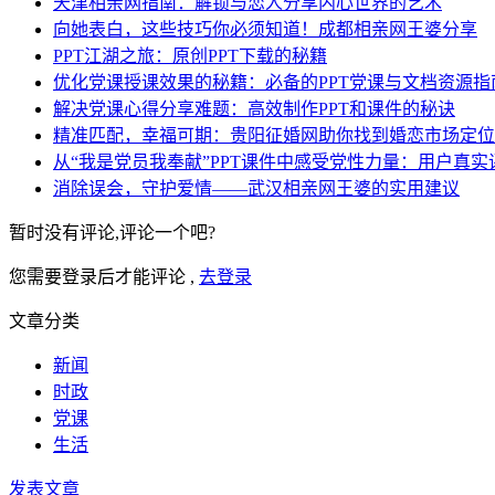
天津相亲网指南：解锁与恋人分享内心世界的艺术
向她表白，这些技巧你必须知道！成都相亲网王婆分享
PPT江湖之旅：原创PPT下载的秘籍
优化党课授课效果的秘籍：必备的PPT党课与文档资源指
解决党课心得分享难题：高效制作PPT和课件的秘诀
精准匹配，幸福可期：贵阳征婚网助你找到婚恋市场定位
从“我是党员我奉献”PPT课件中感受党性力量：用户真实
消除误会，守护爱情——武汉相亲网王婆的实用建议
暂时没有评论,评论一个吧?
您需要登录后才能评论 ,
去登录
文章分类
新闻
时政
党课
生活
发表文章