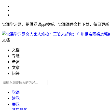
党课学习网，提供党课ppt模板、党课课件文档下载，每日更
文档
文档
专题
悬赏
文章
问答
党课
建党
廉政