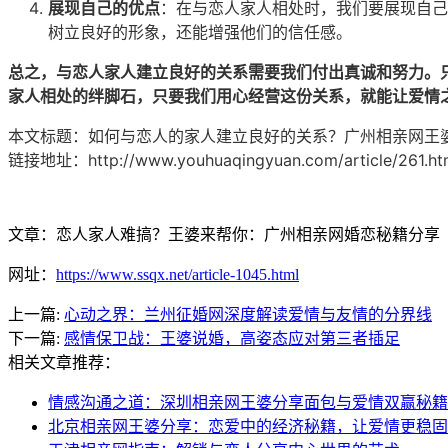
展现自己的优点
：在与恋人家人相处时，我们要展现自己
树立良好的形象，还能增强他们的信任感。
总之，与
恋人
家人建立良好的关系需要我们付出真诚和努力。
家人相处的绊脚石，只要我们用心经营这份关系，就能让爱情
本文标题：
如何与恋人的家人建立良好的关系？广州相亲网王
链接地址：
http://www.youhuaqingyuan.com/article/261.ht
文章：恋人家人难搞？王婆来帮你：广州相亲网婚恋秘籍分享
网址：
https://www.ssqx.net/article-1045.html
上一篇:
心动之界：兰州征婚网深度解读爱情与友情的分界线
下一篇:
感情保卫战：王婆说婚，高姿态应对第三者插足
相关文章推荐：
情感沟通之道：深圳相亲网王婆分享面包与爱情双赢秘籍
北京相亲网王婆分享：恋爱中的经济秘籍，让爱情更稳固